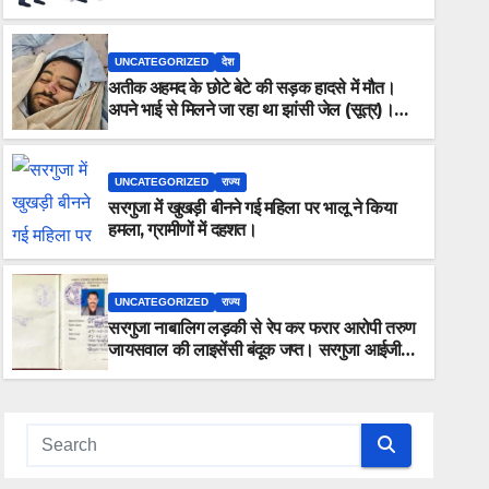
ऑफलाइन क्लास, मराठी से इंग्लिश में अनुवाद सहित
तमाम खुलासे।
UNCATEGORIZED
देश
अतीक अहमद के छोटे बेटे की सड़क हादसे में मौत।
अपने भाई से मिलने जा रहा था झांसी जेल (सूत्र)।
कार में 5 लोग सवार थे।
UNCATEGORIZED
राज्य
सरगुजा में खुखड़ी बीनने गई महिला पर भालू ने किया
UNCATEGORIZED
राज्य
हमला, ग्रामीणों में दहशत।
सरगुजा नाबालिग लड़की से रेप कर फरार
लाइसेंसी बंदूक जप्त। सरगुजा आईजी ने क
UNCATEGORIZED
राज्य
है टीम, जल्द होगा गिरफ्तार।”
सरगुजा नाबालिग लड़की से रेप कर फरार आरोपी तरुण
AUGUST 1, 2026
ALOK SHUKLA
जायसवाल की लाइसेंसी बंदूक जप्त। सरगुजा आईजी ने
कहा “आरोपी की तलाश में जुटी है टीम, जल्द होगा
गिरफ्तार।”