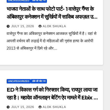
UNCATEGORIZED
डंके की चोट पर
भाजपा नेताओं के साथ फोटो पार्ट- 1 वासेपुर गैंग्स के
अंबिकापुर कनेक्शन में सुर्खियों में साकिब अफज़ल उर्फ़
नेता।बैदुल के साथ ये भी हुआ है फरार। फारूक और
JULY 15, 2026
ALOK SHUKLA
नेता का है चोली दामन का साथ।
वासेपुर गैंग्स का अंबिकापुर कनेक्शन आजकल सुर्खियों में है। वहां से
आपसी वर्चस्व की लड़ाई में दो महिलाओं की नृशंस हत्या के आरोपी
2013 से अंबिकापुर में छिपे रहे और…
UNCATEGORIZED
डंके की चोट पर
ED ने विकास गर्ग को गिरफ्तार किया, रायपुर लाया जा
रहा है। महादेव ऑनलाइन बेटिंग ऐप मामले में Ebix के
चेयरमैन की बड़ी गिरफ्तारी।
JULY 15, 2026
ALOK SHUKLA