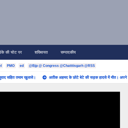
डंके की चोट पर
शख्सियत
सम्पादकीय
l
PMO
ed
@Bjp @ Congress @Chatttisgarh @RSS
ाम खुलासे।
अतीक अहमद के छोटे बेटे की सड़क हादसे में मौत। अपने भाई से मिलने जा