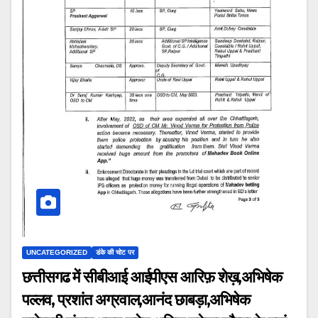
UNCATEGORIZED
डंके की चोट पर
छत्तीसगढ में सीबीआई आईपीएस आरिफ़ शेख़,अभिषेक
पल्लव, प्रशांत अग्रवाल,आनंद छाबड़ा,अभिषेक