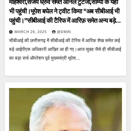
माहेश्वरी,संजय ध्रुव समेत अनिल टुटेजा,सौम्या के यहां
भी पहुंची।भूपेश बघेल ने ट्वीट किया “अब सीबीआई भी
पहुंची।”सीबीआई की टैरिफ में आरिफ़ समेत अन्य बड़े
अधिकारियों के आने के पीछे किसका किसका रहा
MARCH 26, 2025
@DMIN
योगदान जानिए ‘पहल’ पर पूरे नाम और प्रमाण सहित ये
सीबीआई की छत्तीसगढ़ में सीबीआई की टेरिफ में आरिफ़ शेख समेत कई
ख़बर।
बड़े आईपीएस अधिकारी आख़िर आ ही गए।आज सुबह जैसे ही सीबीआई
का बड़ा सर्च ऑपरेशन पूर्व मुख्यमंत्री भूपेश…