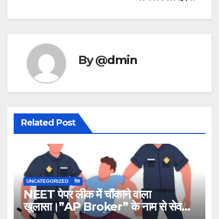
By
@dmin
Related Post
UNCATEGORIZED
देश
NEET पेपर लीक में चौंकाने वाला
खुलासा।”AP Broker” के नाम से सेव
नंबर,13राज्य में नेटवर्क और ऑफलाइन क्लास,