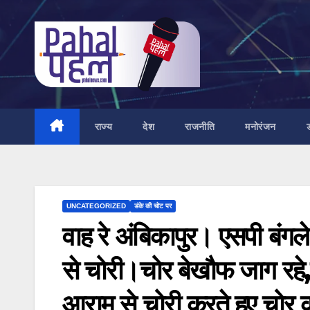
Skip
to
content
राज्य
देश
राजनीति
मनोरंजन
UNCATEGORIZED
डंके की चोट पर
वाह रे अंबिकापुर। एसपी बंगले
से चोरी।चोर बेखौफ जाग रहे,
आराम से चोरी करते हुए चो