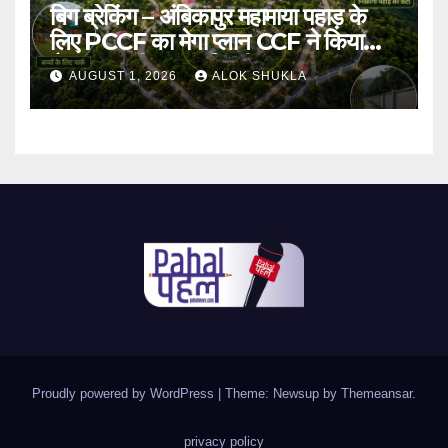
बिग ब्रेकिंग – अंबिकापुर महामाया पहाड़ के
लिए PCCF का मेगा प्लान CCF ने किया
तैयार।भारतीय संस्कृति की झलक वाला
AUGUST 1, 2026
ALOK SHUKLA
नक्षत्र पार्क समेत योग पार्क,बच्चों का पार्क
समेत बहुत कुछ होंगे आकर्षण का केंद्र।
Proudly powered by WordPress
|
Theme: Newsup by
Themeansar
.
privacy policy