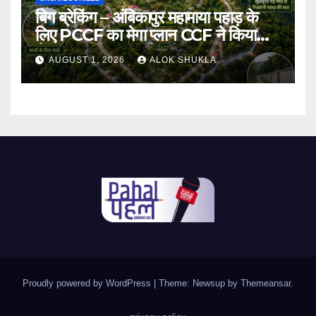
बिग ब्रेकिंग – अंबिकापुर महामाया पहाड़ के
लिए PCCF का मेगा प्लान CCF ने किया
तैयार।भारतीय संस्कृति की झलक वाला
AUGUST 1, 2026
ALOK SHUKLA
नक्षत्र पार्क समेत योग पार्क,बच्चों का पार्क
समेत बहुत कुछ होंगे आकर्षण का केंद्र।
Proudly powered by WordPress
|
Theme: Newsup by
Themeansar
.