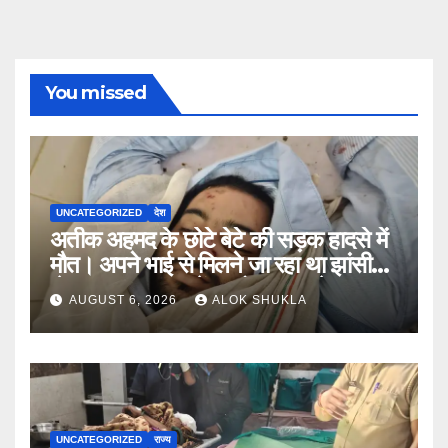
You missed
UNCATEGORIZED
देश
अतीक अहमद के छोटे बेटे की सड़क हादसे में
मौत। अपने भाई से मिलने जा रहा था झांसी
जेल (सूत्र)। कार में 5 लोग सवार थे।
AUGUST 6, 2026
ALOK SHUKLA
UNCATEGORIZED
राज्य