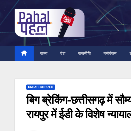
Skip
to
content
राज्य
देश
राजनीति
मनोरंजन
UNCATEGORIZED
बिग ब्रेकिंग-छत्तीसगढ़ में सौ
रायपुर में ईडी के विशेष न्याय