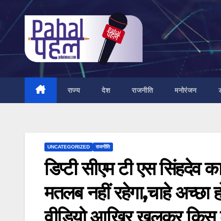
Skip
to
content
राज्य
देश
राजनीति
मनोरंजन
UNCATEGORIZED
राजनीति
डिप्टी सीएम टी एस सिंहदेव क
मतलब नहीं रहेगा,चाहे अच्छा ह
वीडियो आख़िर खुलकर किस क