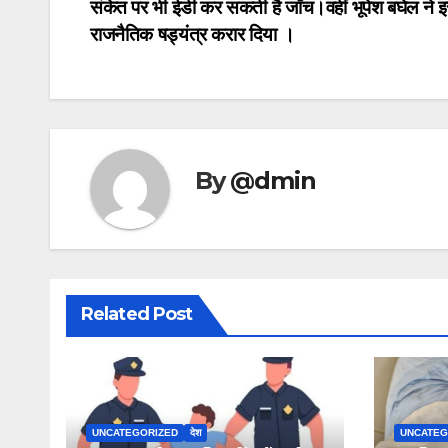
संकेत पर भी ईडी कर सकती है जाँच।वहीं भूपेश बघेल ने इ
राजनैतिक षड्यंत्र करार दिया ।
By
@dmin
Related Post
UNCATEGORIZED
देश
UNCATEG