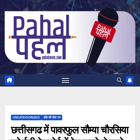
Skip
to
content
UNCATEGORIZED
डंके की चोट पर
छत्तीसगढ में पावरफुल सौम्या चौरसिया