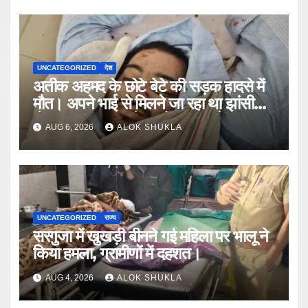
खुलासे।
UNCATEGORIZED
देश
अतीक अहमद के छोटे बेटे की सड़क हादसे में
मौत। अपने भाई से मिलने जा रहा था झांसी
जेल (सूत्र)। कार में 5 लोग सवार थे।
AUG 6, 2026
ALOK SHUKLA
UNCATEGORIZED
राज्य
सरगुजा में खुखड़ी बीनने गई महिला पर भालू ने
किया हमला, ग्रामीणों में दहशत।
AUG 4, 2026
ALOK SHUKLA