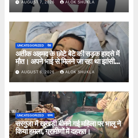
AUGUST 7, 2026
ALOK SHUKLA
मराठी से इंग्लिश में अनुवाद सहित तमाम
खुलासे।
UNCATEGORIZED
देश
अतीक अहमद के छोटे बेटे की सड़क हादसे में
मौत। अपने भाई से मिलने जा रहा था झांसी
जेल (सूत्र)। कार में 5 लोग सवार थे।
AUGUST 6, 2026
ALOK SHUKLA
UNCATEGORIZED
राज्य
सरगुजा में खुखड़ी बीनने गई महिला पर भालू ने
किया हमला, ग्रामीणों में दहशत।