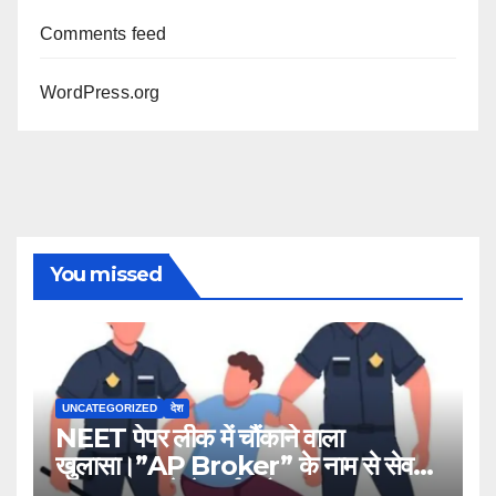
Comments feed
WordPress.org
You missed
UNCATEGORIZED
देश
NEET पेपर लीक में चौंकाने वाला
खुलासा।”AP Broker” के नाम से सेव
नंबर,13राज्य में नेटवर्क और ऑफलाइन क्लास,