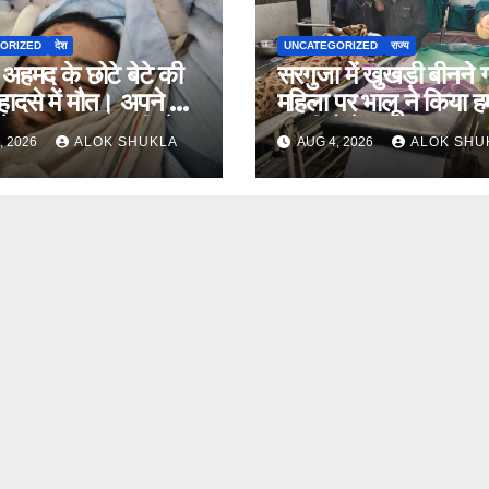
ORIZED
देश
UNCATEGORIZED
राज्य
हमद के छोटे बेटे की
सरगुजा में खुखड़ी बीनने 
ादसे में मौत। अपने भाई
महिला पर भालू ने किया ह
ने जा रहा था झांसी जेल
ग्रामीणों में दहशत।
, 2026
ALOK SHUKLA
AUG 4, 2026
ALOK SHU
)। कार में 5 लोग सवार