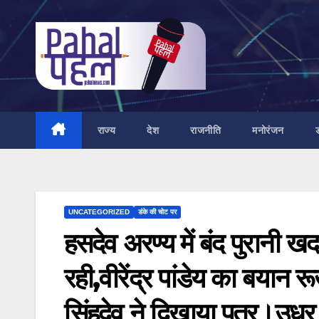
Skip
to
content
राज्य
देश
राजनीति
मनोरंजन
UNCATEGORIZED
डंके की चोट पर
हसदेव अरण्य में बंद पुरानी ख
रही,वीरेंद्र पांडेय का बयान
सिंहदेव ने दिखाया पत्र।उध