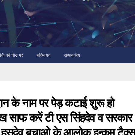
डंके की चोट पर
शख्सियत
सम्पादकीय
दान के नाम पर पेड़ कटाई शुरू हो
 रूख साफ करें टी एस सिंहदेव व सरका
र हसदेव बचाओ के आलोक इन्कम टैक्