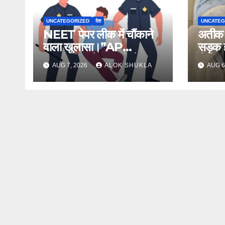
UNCATEGORIZED
देश
UNCATEG
NEET पेपर लीक में चौंकाने
अतीक अ
वाला खुलासा।”AP
सड़क ह
Broker” के नाम से सेव
से मिल
AUG 7, 2026
ALOK SHUKLA
AUG 6
नंबर,13राज्य में नेटवर्क और
(सूत्र
ऑफलाइन क्लास, मराठी से
थे।
इंग्लिश में अनुवाद सहित तमाम
खुलासे।