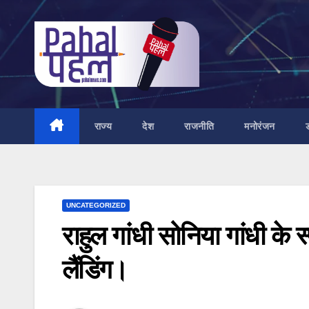
Skip
to
content
राज्य
देश
राजनीति
मनोरंजन
UNCATEGORIZED
राहुल गांधी सोनिया गांधी के स
लैंडिंग।