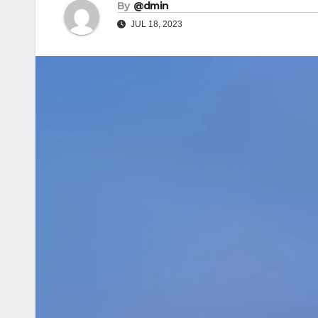
By
@dmin
JUL 18, 2023