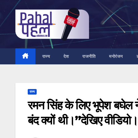
Skip
to
content
राज्य
देश
राजनीति
मनोरंजन
राज्य
रमन सिंह के लिए भूपेश बघे
बंद क्यों थी।”देखिए वीडियो।