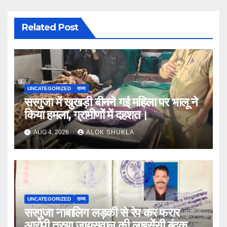
Related Post
UNCATEGORIZED
राज्य
सरगुजा में खुखड़ी बीनने गई महिला पर भालू ने
किया हमला, ग्रामीणों में दहशत।
AUG 4, 2026
ALOK SHUKLA
UNCATEGORIZED
राज्य
सरगुजा नाबालिग लड़की से रेप कर फरार
आरोपी तरुण जायसवाल की लाइसेंसी बंदूक