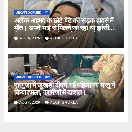
UNCATEGORIZED
देश
अतीक अहमद के छोटे बेटे की सड़क हादसे में
मौत। अपने भाई से मिलने जा रहा था झांसी
जेल (सूत्र)। कार में 5 लोग सवार थे।
AUG 6, 2026
ALOK SHUKLA
UNCATEGORIZED
राज्य
सरगुजा में खुखड़ी बीनने गई महिला पर भालू ने
किया हमला, ग्रामीणों में दहशत।
AUG 4, 2026
ALOK SHUKLA