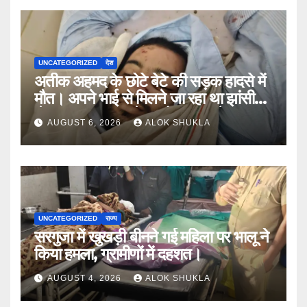
UNCATEGORIZED
देश
अतीक अहमद के छोटे बेटे की सड़क हादसे में
मौत। अपने भाई से मिलने जा रहा था झांसी
जेल (सूत्र)। कार में 5 लोग सवार थे।
AUGUST 6, 2026
ALOK SHUKLA
UNCATEGORIZED
राज्य
सरगुजा में खुखड़ी बीनने गई महिला पर भालू ने
किया हमला, ग्रामीणों में दहशत।
AUGUST 4, 2026
ALOK SHUKLA