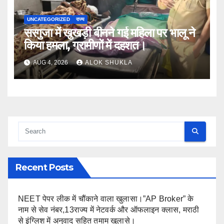
UNCATEGORIZED
राज्य
सरगुजा में खुखड़ी बीनने गई महिला पर भालू ने
किया हमला, ग्रामीणों में दहशत।
AUG 4, 2026
ALOK SHUKLA
Recent Posts
NEET पेपर लीक में चौंकाने वाला खुलासा।”AP Broker” के
नाम से सेव नंबर,13राज्य में नेटवर्क और ऑफलाइन क्लास, मराठी
से इंग्लिश में अनुवाद सहित तमाम खुलासे।