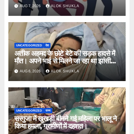
नंबर,13राज्य में नेटवर्क और ऑफलाइन क्लास,
AUG 7, 2026
ALOK SHUKLA
मराठी से इंग्लिश में अनुवाद सहित तमाम
खुलासे।
UNCATEGORIZED
देश
अतीक अहमद के छोटे बेटे की सड़क हादसे में
मौत। अपने भाई से मिलने जा रहा था झांसी
जेल (सूत्र)। कार में 5 लोग सवार थे।
AUG 6, 2026
ALOK SHUKLA
UNCATEGORIZED
राज्य
सरगुजा में खुखड़ी बीनने गई महिला पर भालू ने
किया हमला, ग्रामीणों में दहशत।