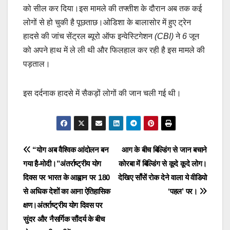
को
सील
कर
दिया।इस मामले की तफ्तीश के दौरान अब तक कई
लोगों से हो चुकी है पूछताछ।ओडिशा
के
बालासोर
में
हुए
ट्रेन
हादसे
की
जांच
सेंट्रल
ब्यूरो
ऑफ
इन्वेस्टिगेशन
(CBI)
ने
6
जून
को
अपने
हाथ
में
ले
ली
थी
और
फिलहाल
कर
रही
है
इस
मामले
की
पड़ताल।
इस दर्दनाक हादसे में सैकड़ों लोगों की जान चली गई थी।
Post
“योग अब वैश्विक आंदोलन बन
आग के बीच बिल्डिंग से जान बचाने
गया है-मोदी।”अंतर्राष्ट्रीय योग
कोरबा में बिल्डिंग से कूदे कूदे लोग।
navigation
दिवस पर भारत के आह्वान पर 180
देखिए साँसें रोक देने वाला ये वीडियो
से अधिक देशों का आना ऐतिहासिक
‘पहल’ पर।
क्षण।अंतर्राष्ट्रीय योग दिवस पर
सुंदर और नैसर्गिक सौंदर्य के बीच