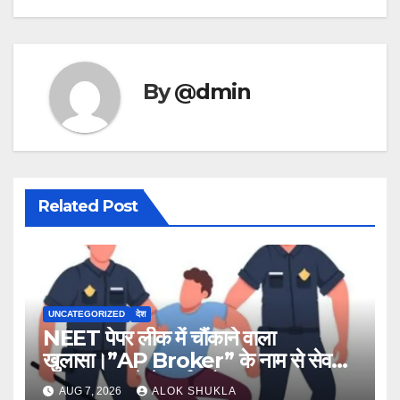
By
@dmin
Related Post
UNCATEGORIZED
देश
NEET पेपर लीक में चौंकाने वाला
खुलासा।”AP Broker” के नाम से सेव
नंबर,13राज्य में नेटवर्क और ऑफलाइन क्लास,
AUG 7, 2026
ALOK SHUKLA