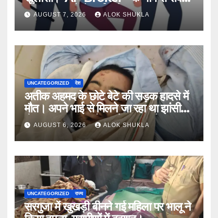
नंबर,13राज्य में नेटवर्क और ऑफलाइन क्लास,
AUGUST 7, 2026
ALOK SHUKLA
मराठी से इंग्लिश में अनुवाद सहित तमाम
खुलासे।
UNCATEGORIZED
देश
अतीक अहमद के छोटे बेटे की सड़क हादसे में
मौत। अपने भाई से मिलने जा रहा था झांसी
जेल (सूत्र)। कार में 5 लोग सवार थे।
AUGUST 6, 2026
ALOK SHUKLA
UNCATEGORIZED
राज्य
सरगुजा में खुखड़ी बीनने गई महिला पर भालू ने