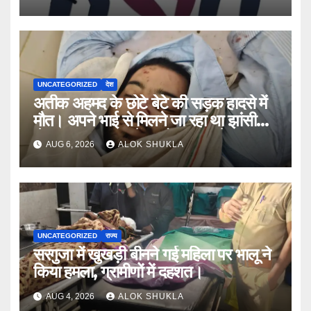
मराठी से इंग्लिश में अनुवाद सहित तमाम
खुलासे।
UNCATEGORIZED
देश
अतीक अहमद के छोटे बेटे की सड़क हादसे में
मौत। अपने भाई से मिलने जा रहा था झांसी
जेल (सूत्र)। कार में 5 लोग सवार थे।
AUG 6, 2026
ALOK SHUKLA
UNCATEGORIZED
राज्य
सरगुजा में खुखड़ी बीनने गई महिला पर भालू ने
किया हमला, ग्रामीणों में दहशत।
AUG 4, 2026
ALOK SHUKLA