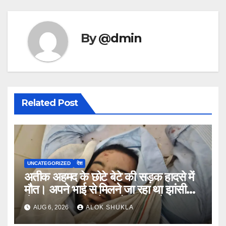
By
@dmin
Related Post
UNCATEGORIZED
देश
अतीक अहमद के छोटे बेटे की सड़क हादसे में
मौत। अपने भाई से मिलने जा रहा था झांसी
जेल (सूत्र)। कार में 5 लोग सवार थे।
AUG 6, 2026
ALOK SHUKLA