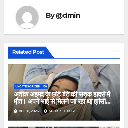
By
@dmin
Related Post
UNCATEGORIZED
देश
अतीक अहमद के छोटे बेटे की सड़क हादसे में
मौत। अपने भाई से मिलने जा रहा था झांसी
जेल (सूत्र)। कार में 5 लोग सवार थे।
AUG 6, 2026
ALOK SHUKLA