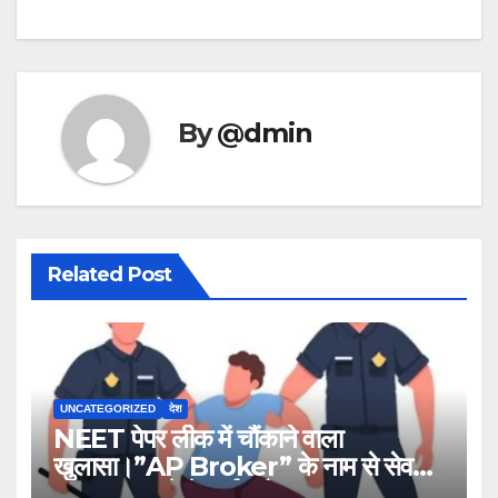
By
@dmin
Related Post
UNCATEGORIZED
देश
NEET पेपर लीक में चौंकाने वाला
खुलासा।”AP Broker” के नाम से सेव
नंबर,13राज्य में नेटवर्क और ऑफलाइन क्लास,