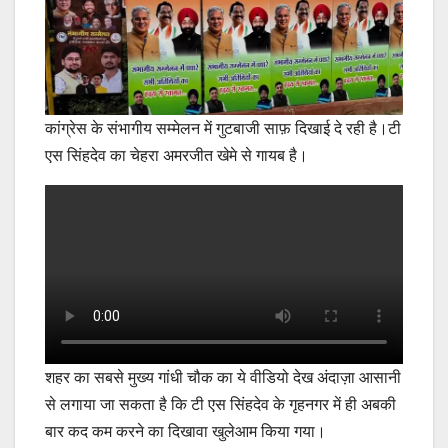
कांग्रेस के संभागीय सम्मेलन में गुटबाजी साफ़ दिखाई दे रही है।टी
एस सिंहदेव का चेहरा अमरजीत खेमे से गायब है।
शहर का सबसे मुख्य गांधी चौक का ये वीडियो देख अंदाज़ा आसानी
से लगाया जा सकता है कि टी एस सिंहदेव के गृहनगर में ही अबकी
बार कद कम करने का दिखावा खुलेआम किया गया।