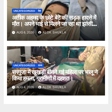
UNCATEGORIZED
देश
अतीक अहमद के छोटे बेटे की सड़क हादसे में
मौत। अपने भाई से मिलने जा रहा था झांसी
जेल (सूत्र)। कार में 5 लोग सवार थे।
AUG 6, 2026
ALOK SHUKLA
UNCATEGORIZED
राज्य
सरगुजा में खुखड़ी बीनने गई महिला पर भालू ने
किया हमला, ग्रामीणों में दहशत।
AUG 4, 2026
ALOK SHUKLA