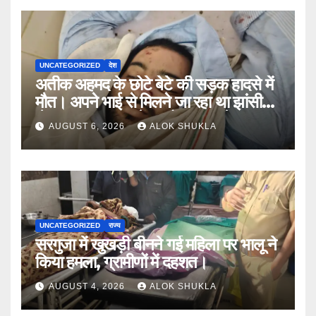
UNCATEGORIZED
देश
अतीक अहमद के छोटे बेटे की सड़क हादसे में
मौत। अपने भाई से मिलने जा रहा था झांसी
जेल (सूत्र)। कार में 5 लोग सवार थे।
AUGUST 6, 2026
ALOK SHUKLA
UNCATEGORIZED
राज्य
सरगुजा में खुखड़ी बीनने गई महिला पर भालू ने
किया हमला, ग्रामीणों में दहशत।
AUGUST 4, 2026
ALOK SHUKLA