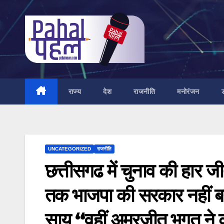
Skip
to
content
राज्य
देश
राजनीति
मनोरंजन
UNCATEGORIZED
राजनीति
छत्तीसगढ में चुनाव की हार ज
तक भाजपा की सरकार नहीं बन ज
साय “वहीं अमरजीत भगत ने क