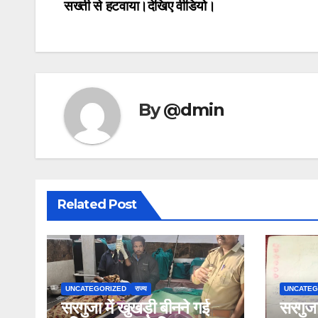
सख्ती से हटवाया।देखिए वीडियो।
By
@dmin
Related Post
UNCATEGORIZED
राज्य
UNCATEG
सरगुजा में खुखड़ी बीनने गई
सरगुजा