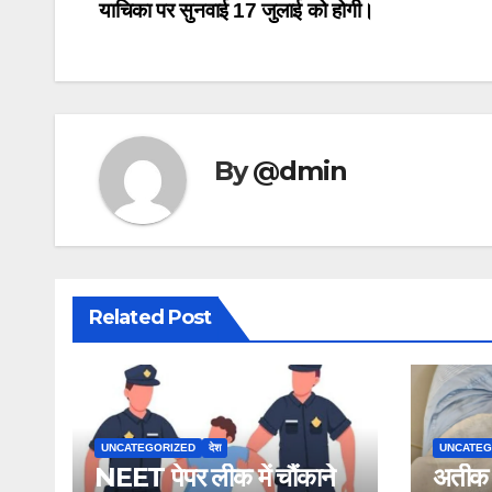
navigation
याचिका पर सुनवाई 17 जुलाई को होगी।
By
@dmin
Related Post
UNCATEGORIZED
देश
UNCATEG
NEET पेपर लीक में चौंकाने
अतीक अ