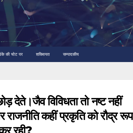
डंके की चोट पर
शख्सियत
सम्पादकीय
छोड़ देते।जैव विविधता तो नष्ट नहीं
 राजनीति कहीं प्रकृति को रौद्र रूप
 कर रही?