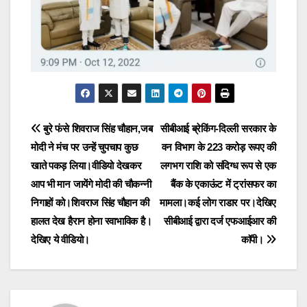
Post
बुरे फंसे शिवराज सिंह चौहान,जब
सीबीआई ब्रेकिंग-दिल्ली सरकार के
मोदी ने मंच पर उन्हें चुपचाप कुछ
वन विभाग के 223 करोड़ रूपए की
navigation
खाते पकड़ लिया।वीडियो देखकर
लगभग राशि को संदिग्ध रूप से एक
आप भी मान जायेंगे मोदी की चौकन्नी
बैंक के एकाऊंट में ट्रांसफर का
निगाहों को।शिवराज सिंह चौहान की
मामला।कई लोग राडार पर।देखिए
हालत देख हैरान होना स्वाभाविक है।
सीबीआई द्वारा दर्ज एफआईआर की
देखिए ये वीडियो।
काॅपी।