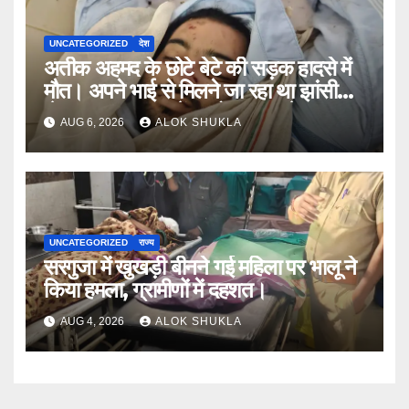
UNCATEGORIZED
देश
अतीक अहमद के छोटे बेटे की सड़क हादसे में
मौत। अपने भाई से मिलने जा रहा था झांसी
जेल (सूत्र)। कार में 5 लोग सवार थे।
AUG 6, 2026
ALOK SHUKLA
UNCATEGORIZED
राज्य
सरगुजा में खुखड़ी बीनने गई महिला पर भालू ने
किया हमला, ग्रामीणों में दहशत।
AUG 4, 2026
ALOK SHUKLA