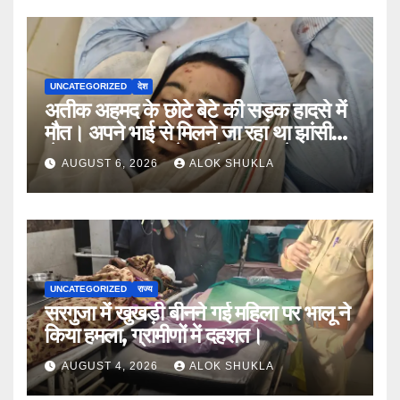
UNCATEGORIZED
देश
अतीक अहमद के छोटे बेटे की सड़क हादसे में
मौत। अपने भाई से मिलने जा रहा था झांसी
जेल (सूत्र)। कार में 5 लोग सवार थे।
AUGUST 6, 2026
ALOK SHUKLA
UNCATEGORIZED
राज्य
सरगुजा में खुखड़ी बीनने गई महिला पर भालू ने
किया हमला, ग्रामीणों में दहशत।
AUGUST 4, 2026
ALOK SHUKLA