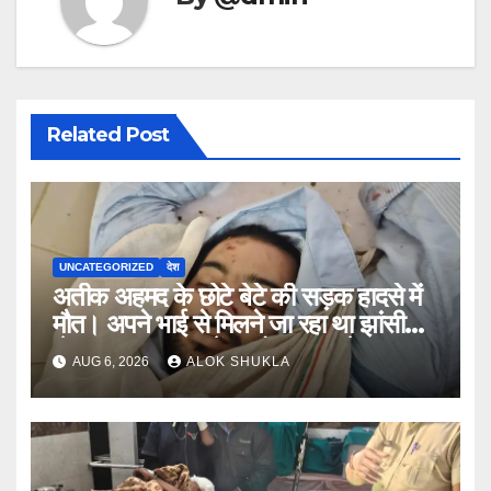
Related Post
UNCATEGORIZED
देश
अतीक अहमद के छोटे बेटे की सड़क हादसे में
मौत। अपने भाई से मिलने जा रहा था झांसी
जेल (सूत्र)। कार में 5 लोग सवार थे।
AUG 6, 2026
ALOK SHUKLA