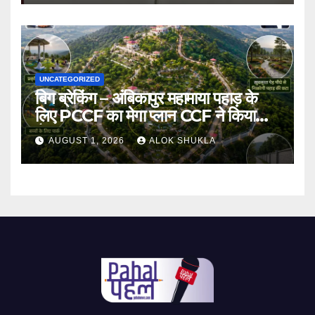
UNCATEGORIZED
बिग ब्रेकिंग – अंबिकापुर महामाया पहाड़ के
लिए PCCF का मेगा प्लान CCF ने किया
तैयार।भारतीय संस्कृति की झलक वाला
AUGUST 1, 2026
ALOK SHUKLA
नक्षत्र पार्क समेत योग पार्क,बच्चों का पार्क
समेत बहुत कुछ होंगे आकर्षण का केंद्र।