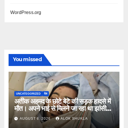
WordPress.org
You missed
UNCATEGORIZED
देश
अतीक अहमद के छोटे बेटे की सड़क हादसे में
मौत। अपने भाई से मिलने जा रहा था झांसी
जेल (सूत्र)। कार में 5 लोग सवार थे।
AUGUST 6, 2026
ALOK SHUKLA