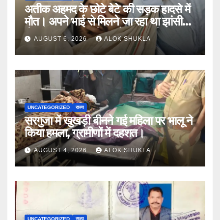
अतीक अहमद के छोटे बेटे की सड़क हादसे में
मौत। अपने भाई से मिलने जा रहा था झांसी
जेल (सूत्र)। कार में 5 लोग सवार थे।
AUGUST 6, 2026
ALOK SHUKLA
UNCATEGORIZED
राज्य
सरगुजा में खुखड़ी बीनने गई महिला पर भालू ने
किया हमला, ग्रामीणों में दहशत।
AUGUST 4, 2026
ALOK SHUKLA
UNCATEGORIZED
राज्य