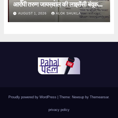
आरोपी तरुण जायसवाल की लाइसेंसी बंदूक
जप्त। सरगुजा आईजी ने कहा “आरोपी की
AUGUST 1, 2026
ALOK SHUKLA
तलाश में जुटी है टीम, जल्द होगा गिरफ्तार।”
Proudly powered by WordPress
|
Theme: Newsup by
Themeansar
.
privacy policy