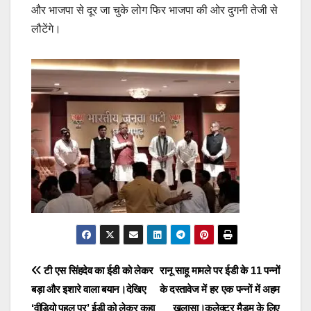
और भाजपा से दूर जा चुके लोग फिर भाजपा की ओर दुगनी तेजी से
लौटेंगे।
Post
टी एस सिंहदेव का ईडी को लेकर
रानू साहू मामले पर ईडी के 11 पन्नों
बड़ा और इशारे वाला बयान।देखिए
के दस्तावेज में हर एक पन्नों में अहम
navigation
‘वीडियो पहल पर’ ईडी को लेकर कहा
खुलासा।कलेक्टर मैडम के लिए