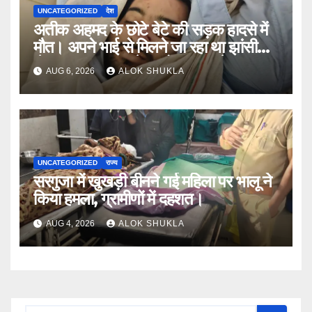
UNCATEGORIZED
देश
अतीक अहमद के छोटे बेटे की सड़क हादसे में
मौत। अपने भाई से मिलने जा रहा था झांसी
जेल (सूत्र)। कार में 5 लोग सवार थे।
AUG 6, 2026
ALOK SHUKLA
UNCATEGORIZED
राज्य
सरगुजा में खुखड़ी बीनने गई महिला पर भालू ने
किया हमला, ग्रामीणों में दहशत।
AUG 4, 2026
ALOK SHUKLA