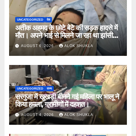
UNCATEGORIZED
देश
अतीक अहमद के छोटे बेटे की सड़क हादसे में
मौत। अपने भाई से मिलने जा रहा था झांसी
जेल (सूत्र)। कार में 5 लोग सवार थे।
AUGUST 6, 2026
ALOK SHUKLA
UNCATEGORIZED
राज्य
सरगुजा में खुखड़ी बीनने गई महिला पर भालू ने
किया हमला, ग्रामीणों में दहशत।
AUGUST 4, 2026
ALOK SHUKLA