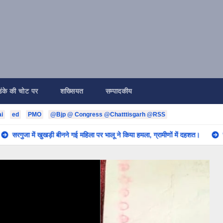
डंके की चोट पर
शख्सियत
सम्पादकीय
ai
ed
PMO
@Bjp @ Congress @Chatttisgarh @RSS
खुखड़ी बीनने गई महिला पर भालू ने किया हमला, ग्रामीणों में दहशत।
सरगुजा नाबालिग