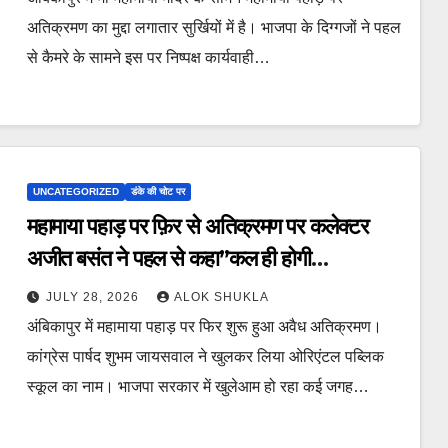
टीम,वन विभाग बड़ी योजना के तहत बनाएगा पार्क।
अतिक्रमण का मुद्दा लगातार सुर्खियों में है। भाजपा के दिग्गजों ने पहल
से कैमरे के सामने इस पर निष्पक्ष कार्यवाही…
UNCATEGORIZED
डंके की चोट पर
महामाया पहाड़ पर फ़िर से अतिक्रमण पर कलेक्टर
अजीत बसंत ने पहल से कहा”कल ही होगी
नाप”,PCCF अरुण कुमार पाण्डेय की दो टूक “यदि
JULY 28, 2026
ALOK SHUKLA
वन भूमि में हुआ अतिक्रमण तो करेंगे सख्त कार्यवाही।”
अंबिकापुर में महामाया पहाड़ पर फिर शुरू हुआ अवैध अतिक्रमण।
कांग्रेस पार्षद शुभम जायसवाल ने खुलकर लिया ओरिएंटल पब्लिक
स्कूल का नाम। भाजपा सरकार में खुलेआम हो रहा कई जगह…