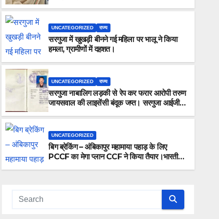
कार में 5 लोग सवार थे।
UNCATEGORIZED
राज्य
सरगुजा में खुखड़ी बीनने गई महिला पर भालू ने किया
हमला, ग्रामीणों में दहशत।
UNCATEGORIZED
राज्य
सरगुजा नाबालिग लड़की से रेप कर फरार आरोपी तरुण
UNCATEGORIZED
जायसवाल की लाइसेंसी बंदूक जप्त। सरगुजा आईजी ने
बिग ब्रेकिंग – अंबिकापुर महामाया पहाड़ 
कहा “आरोपी की तलाश में जुटी है टीम, जल्द होगा
गिरफ्तार।”
CCF ने किया तैयार।भारतीय संस्कृति की झ
UNCATEGORIZED
योग पार्क,बच्चों का पार्क समेत बहुत कुछ हो
बिग ब्रेकिंग – अंबिकापुर महामाया पहाड़ के लिए
AUGUST 1, 2026
ALOK SHUKLA
PCCF का मेगा प्लान CCF ने किया तैयार।भारतीय
संस्कृति की झलक वाला नक्षत्र पार्क समेत योग
पार्क,बच्चों का पार्क समेत बहुत कुछ होंगे आकर्षण का
केंद्र।