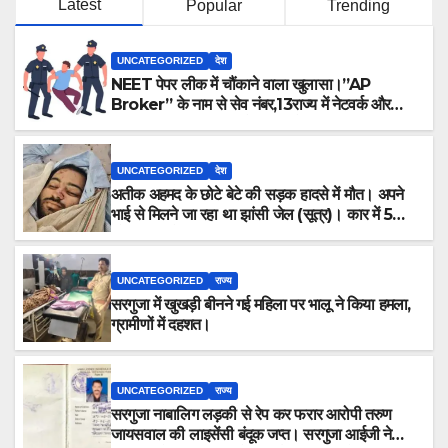
Latest
Popular
Trending
UNCATEGORIZED
देश
NEET पेपर लीक में चौंकाने वाला खुलासा।”AP
Broker” के नाम से सेव नंबर,13राज्य में नेटवर्क और
ऑफलाइन क्लास, मराठी से इंग्लिश में अनुवाद सहित तमाम
खुलासे।
UNCATEGORIZED
देश
अतीक अहमद के छोटे बेटे की सड़क हादसे में मौत। अपने
भाई से मिलने जा रहा था झांसी जेल (सूत्र)। कार में 5
लोग सवार थे।
UNCATEGORIZED
राज्य
सरगुजा में खुखड़ी बीनने गई महिला पर भालू ने किया हमला,
ग्रामीणों में दहशत।
UNCATEGORIZED
राज्य
सरगुजा नाबालिग लड़की से रेप कर फरार आरोपी तरुण
जायसवाल की लाइसेंसी बंदूक जप्त। सरगुजा आईजी ने