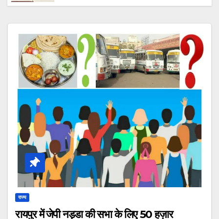
कहा “आरोपी की तलाश में जुटी है टीम, जल्द होगा
गिरफ्तार।”
राज्य
रायपुर में जेपी नड्डा की सभा के लिए 50 हज़ार