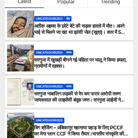
Latest
Popular
Trending
UNCATEGORIZED
देश
अतीक अहमद के छोटे बेटे की सड़क हादसे में मौत। अपने
भाई से मिलने जा रहा था झांसी जेल (सूत्र)। कार में 5
लोग सवार थे।
UNCATEGORIZED
राज्य
सरगुजा में खुखड़ी बीनने गई महिला पर भालू ने किया हमला,
ग्रामीणों में दहशत।
UNCATEGORIZED
राज्य
सरगुजा नाबालिग लड़की से रेप कर फरार आरोपी तरुण
जायसवाल की लाइसेंसी बंदूक जप्त। सरगुजा आईजी ने
कहा “आरोपी की तलाश में जुटी है टीम, जल्द होगा
गिरफ्तार।”
UNCATEGORIZED
बिग ब्रेकिंग – अंबिकापुर महामाया पहाड़ के लिए PCCF
का मेगा प्लान CCF ने किया तैयार।भारतीय संस्कृति की