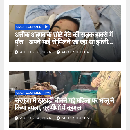
UNCATEGORIZED
देश
अतीक अहमद के छोटे बेटे की सड़क हादसे में
मौत। अपने भाई से मिलने जा रहा था झांसी
जेल (सूत्र)। कार में 5 लोग सवार थे।
AUGUST 6, 2026
ALOK SHUKLA
UNCATEGORIZED
राज्य
सरगुजा में खुखड़ी बीनने गई महिला पर भालू ने
किया हमला, ग्रामीणों में दहशत।
AUGUST 4, 2026
ALOK SHUKLA