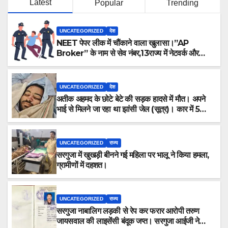
Latest
Popular
Trending
UNCATEGORIZED
देश
NEET पेपर लीक में चौंकाने वाला खुलासा।”AP
Broker” के नाम से सेव नंबर,13राज्य में नेटवर्क और
ऑफलाइन क्लास, मराठी से इंग्लिश में अनुवाद सहित तमाम
खुलासे।
UNCATEGORIZED
देश
अतीक अहमद के छोटे बेटे की सड़क हादसे में मौत। अपने
भाई से मिलने जा रहा था झांसी जेल (सूत्र)। कार में 5
लोग सवार थे।
UNCATEGORIZED
राज्य
सरगुजा में खुखड़ी बीनने गई महिला पर भालू ने किया हमला,
ग्रामीणों में दहशत।
UNCATEGORIZED
राज्य
सरगुजा नाबालिग लड़की से रेप कर फरार आरोपी तरुण
जायसवाल की लाइसेंसी बंदूक जप्त। सरगुजा आईजी ने