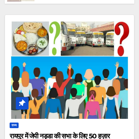
कहा “आरोपी की तलाश में जुटी है टीम, जल्द होगा
गिरफ्तार।”
राज्य
रायपुर में जेपी नड्डा की सभा के लिए 50 हज़ार