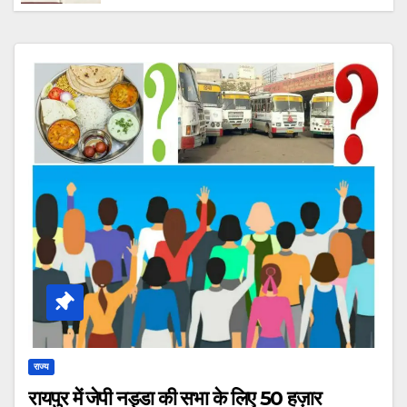
कहा “आरोपी की तलाश में जुटी है टीम, जल्द होगा
गिरफ्तार।”
राज्य
रायपुर में जेपी नड्डा की सभा के लिए 50 हज़ार