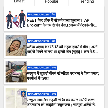
Latest
Popular
Trending
UNCATEGORIZED
देश
NEET पेपर लीक में चौंकाने वाला खुलासा।”AP
Broker” के नाम से सेव नंबर,13राज्य में नेटवर्क और
ऑफलाइन क्लास, मराठी से इंग्लिश में अनुवाद सहित तमाम
खुलासे।
UNCATEGORIZED
देश
अतीक अहमद के छोटे बेटे की सड़क हादसे में मौत। अपने
भाई से मिलने जा रहा था झांसी जेल (सूत्र)। कार में 5
लोग सवार थे।
UNCATEGORIZED
राज्य
सरगुजा में खुखड़ी बीनने गई महिला पर भालू ने किया हमला,
ग्रामीणों में दहशत।
UNCATEGORIZED
राज्य
सरगुजा नाबालिग लड़की से रेप कर फरार आरोपी तरुण
जायसवाल की लाइसेंसी बंदूक जप्त। सरगुजा आईजी ने