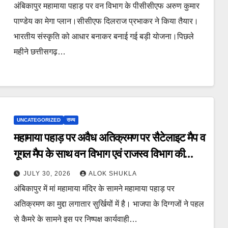
पार्क,बच्चों का पार्क समेत बहुत कुछ होंगे आकर्षण का
अंबिकापुर महामाया पहाड़ पर वन विभाग के पीसीसीएफ अरुण कुमार
केंद्र।
पाण्डेय का मेगा प्लान।सीसीएफ दिलराज प्रभाकर ने किया तैयार।
भारतीय संस्कृति को आधार बनाकर बनाई गई बड़ी योजना।पिछले
महीने छत्तीसगढ़…
UNCATEGORIZED
राज्य
महामाया पहाड़ पर अवैध अतिक्रमण पर सैटेलाइट मैप व
गूगल मैप के साथ वन विभाग एवं राजस्व विभाग की
संयुक्त टीम करे सीमांकन। पहल की विज्ञप्ति पर
JULY 30, 2026
ALOK SHUKLA
पीसीसीएफ एवं कलेक्टर का बड़ा बयान। शीघ्र बनेगी
अंबिकापुर में मां महामाया मंदिर के सामने महामाया पहाड़ पर
टीम,वन विभाग बड़ी योजना के तहत बनाएगा पार्क।
अतिक्रमण का मुद्दा लगातार सुर्खियों में है। भाजपा के दिग्गजों ने पहल
से कैमरे के सामने इस पर निष्पक्ष कार्यवाही…