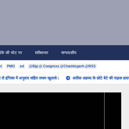
डंके की चोट पर
शख्सियत
सम्पादकीय
l
PMO
ed
@Bjp @ Congress @Chatttisgarh @RSS
 अनुवाद सहित तमाम खुलासे।
अतीक अहमद के छोटे बेटे की सड़क हादसे में मौत। अपने