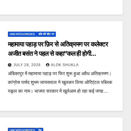
UNCATEGORIZED
डंके की चोट पर
महामाया पहाड़ पर फ़िर से अतिक्रमण पर कलेक्टर
अजीत बसंत ने पहल से कहा”कल ही होगी
नाप”,PCCF अरुण कुमार पाण्डेय की दो टूक “यदि
JULY 28, 2026
ALOK SHUKLA
वन भूमि में हुआ अतिक्रमण तो करेंगे सख्त कार्यवाही।”
अंबिकापुर में महामाया पहाड़ पर फिर शुरू हुआ अवैध अतिक्रमण।
कांग्रेस पार्षद शुभम जायसवाल ने खुलकर लिया ओरिएंटल पब्लिक
स्कूल का नाम। भाजपा सरकार में खुलेआम हो रहा कई जगह…
UNCATEGORIZED
देश