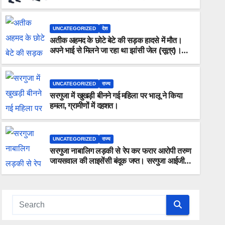
ऑफलाइन क्लास, मराठी से इंग्लिश में अनुवाद सहित
तमाम खुलासे।
UNCATEGORIZED
देश
अतीक अहमद के छोटे बेटे की सड़क हादसे में मौत।
अपने भाई से मिलने जा रहा था झांसी जेल (सूत्र)।
कार में 5 लोग सवार थे।
UNCATEGORIZED
राज्य
सरगुजा में खुखड़ी बीनने गई महिला पर भालू ने किया
UNCATEGORIZED
राज्य
हमला, ग्रामीणों में दहशत।
सरगुजा नाबालिग लड़की से रेप कर फरार
लाइसेंसी बंदूक जप्त। सरगुजा आईजी ने क
UNCATEGORIZED
राज्य
है टीम, जल्द होगा गिरफ्तार।”
सरगुजा नाबालिग लड़की से रेप कर फरार आरोपी तरुण
AUGUST 1, 2026
ALOK SHUKLA
जायसवाल की लाइसेंसी बंदूक जप्त। सरगुजा आईजी ने
कहा “आरोपी की तलाश में जुटी है टीम, जल्द होगा
गिरफ्तार।”