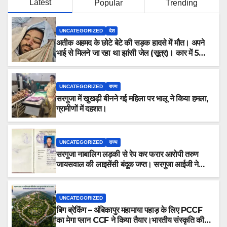
Latest
Popular
Trending
UNCATEGORIZED
देश
अतीक अहमद के छोटे बेटे की सड़क हादसे में मौत। अपने
भाई से मिलने जा रहा था झांसी जेल (सूत्र)। कार में 5
लोग सवार थे।
UNCATEGORIZED
राज्य
सरगुजा में खुखड़ी बीनने गई महिला पर भालू ने किया हमला,
ग्रामीणों में दहशत।
UNCATEGORIZED
राज्य
सरगुजा नाबालिग लड़की से रेप कर फरार आरोपी तरुण
जायसवाल की लाइसेंसी बंदूक जप्त। सरगुजा आईजी ने
कहा “आरोपी की तलाश में जुटी है टीम, जल्द होगा
गिरफ्तार।”
UNCATEGORIZED
बिग ब्रेकिंग – अंबिकापुर महामाया पहाड़ के लिए PCCF
का मेगा प्लान CCF ने किया तैयार।भारतीय संस्कृति की