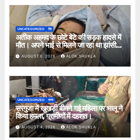
UNCATEGORIZED
देश
अतीक अहमद के छोटे बेटे की सड़क हादसे में
मौत। अपने भाई से मिलने जा रहा था झांसी
जेल (सूत्र)। कार में 5 लोग सवार थे।
AUGUST 6, 2026
ALOK SHUKLA
UNCATEGORIZED
राज्य
सरगुजा में खुखड़ी बीनने गई महिला पर भालू ने
किया हमला, ग्रामीणों में दहशत।
AUGUST 4, 2026
ALOK SHUKLA