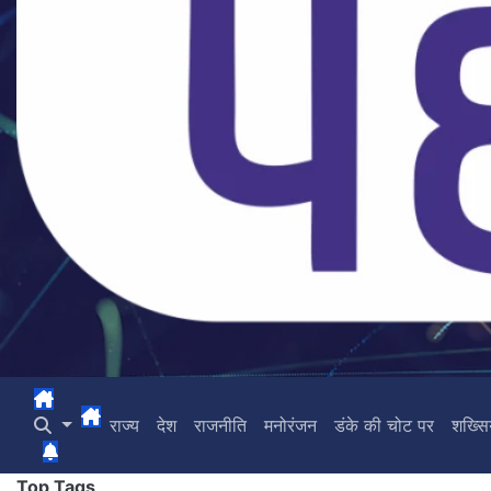
राज्य
देश
राजनीति
मनोरंजन
डंके की चोट पर
शख्स
Top Tags