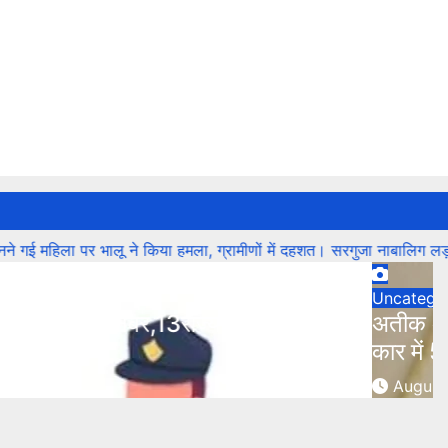
ालू ने किया हमला, ग्रामीणों में दहशत।
सरगुजा नाबालिग लड़की से रेप कर फरार
U
पने भाई से मिलने जा रहा था झांसी जेल (सूत्र)।
स