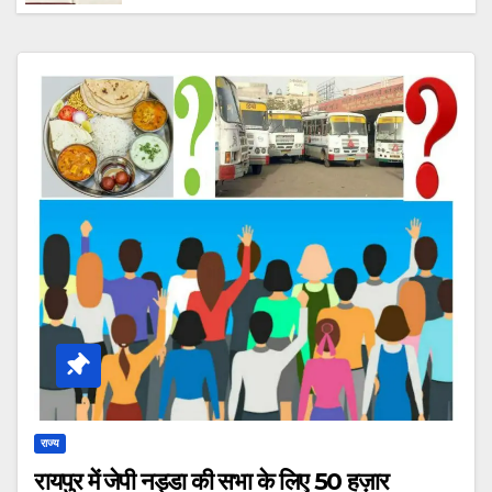
कहा “आरोपी की तलाश में जुटी है टीम, जल्द होगा
गिरफ्तार।”
राज्य
रायपुर में जेपी नड्डा की सभा के लिए 50 हज़ार