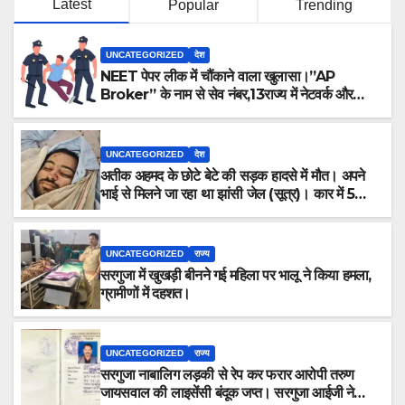
Latest
Popular
Trending
UNCATEGORIZED
देश
NEET पेपर लीक में चौंकाने वाला खुलासा।”AP
Broker” के नाम से सेव नंबर,13राज्य में नेटवर्क और
ऑफलाइन क्लास, मराठी से इंग्लिश में अनुवाद सहित तमाम
खुलासे।
UNCATEGORIZED
देश
अतीक अहमद के छोटे बेटे की सड़क हादसे में मौत। अपने
भाई से मिलने जा रहा था झांसी जेल (सूत्र)। कार में 5
लोग सवार थे।
UNCATEGORIZED
राज्य
सरगुजा में खुखड़ी बीनने गई महिला पर भालू ने किया हमला,
ग्रामीणों में दहशत।
UNCATEGORIZED
राज्य
सरगुजा नाबालिग लड़की से रेप कर फरार आरोपी तरुण
जायसवाल की लाइसेंसी बंदूक जप्त। सरगुजा आईजी ने