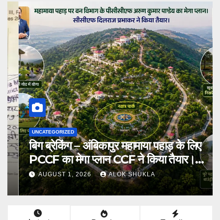
UNCATEGORIZED
बिग ब्रेकिंग – अंबिकापुर महामाया पहाड़ के लिए
PCCF का मेगा प्लान CCF ने किया तैयार।
भारतीय संस्कृति की झलक वाला नक्षत्र पार्क
AUGUST 1, 2026
ALOK SHUKLA
समेत योग पार्क,बच्चों का पार्क समेत बहुत कुछ होंगे
आकर्षण का केंद्र।