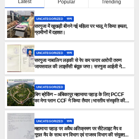
Latest
Popular
Trending
UNCATEGORIZED
राज्य
सरगुजा में खुखड़ी बीनने गई महिला पर भालू ने किया हमला,
ग्रामीणों में दहशत।
UNCATEGORIZED
राज्य
सरगुजा नाबालिग लड़की से रेप कर फरार आरोपी तरुण
जायसवाल की लाइसेंसी बंदूक जप्त। सरगुजा आईजी ने
कहा “आरोपी की तलाश में जुटी है टीम, जल्द होगा
गिरफ्तार।”
UNCATEGORIZED
बिग ब्रेकिंग – अंबिकापुर महामाया पहाड़ के लिए PCCF
का मेगा प्लान CCF ने किया तैयार।भारतीय संस्कृति की
झलक वाला नक्षत्र पार्क समेत योग पार्क,बच्चों का पार्क
समेत बहुत कुछ होंगे आकर्षण का केंद्र।
UNCATEGORIZED
राज्य
महामाया पहाड़ पर अवैध अतिक्रमण पर सैटेलाइट मैप व
गूगल मैप के साथ वन विभाग एवं राजस्व विभाग की संयुक्त