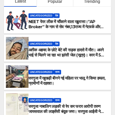
Latest
Popular
Trending
UNCATEGORIZED
देश
NEET पेपर लीक में चौंकाने वाला खुलासा।”AP
Broker” के नाम से सेव नंबर,13राज्य में नेटवर्क और
ऑफलाइन क्लास, मराठी से इंग्लिश में अनुवाद सहित तमाम
खुलासे।
UNCATEGORIZED
देश
अतीक अहमद के छोटे बेटे की सड़क हादसे में मौत। अपने
भाई से मिलने जा रहा था झांसी जेल (सूत्र)। कार में 5
लोग सवार थे।
UNCATEGORIZED
राज्य
सरगुजा में खुखड़ी बीनने गई महिला पर भालू ने किया हमला,
ग्रामीणों में दहशत।
UNCATEGORIZED
राज्य
सरगुजा नाबालिग लड़की से रेप कर फरार आरोपी तरुण
जायसवाल की लाइसेंसी बंदूक जप्त। सरगुजा आईजी ने