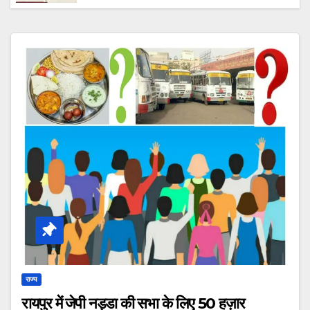
कहा “आरोपी की तलाश में जुटी है टीम, जल्द होगा
गिरफ्तार।”
राज्य
रायपुर में जेपी नड्डा की सभा के लिए 50 हज़ार