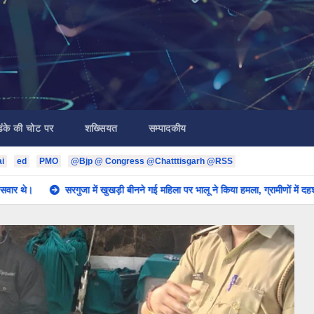
डंके की चोट पर
शख्सियत
सम्पादकीय
ai
ed
PMO
@Bjp @ Congress @Chatttisgarh @RSS
ा में खुखड़ी बीनने गई महिला पर भालू ने किया हमला, ग्रामीणों में दहशत।
सरगुजा ना