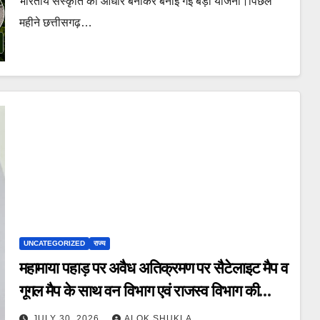
भारतीय संस्कृति को आधार बनाकर बनाई गई बड़ी योजना।पिछले
महीने छत्तीसगढ़…
UNCATEGORIZED
राज्य
महामाया पहाड़ पर अवैध अतिक्रमण पर सैटेलाइट मैप व
गूगल मैप के साथ वन विभाग एवं राजस्व विभाग की
संयुक्त टीम करे सीमांकन। पहल की विज्ञप्ति पर
JULY 30, 2026
ALOK SHUKLA