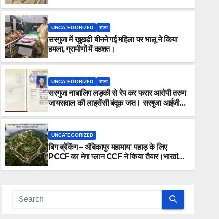
कार में 5 लोग सवार थे।
UNCATEGORIZED
राज्य
सरगुजा में खुखड़ी बीनने गई महिला पर भालू ने किया
हमला, ग्रामीणों में दहशत।
UNCATEGORIZED
राज्य
सरगुजा नाबालिग लड़की से रेप कर फरार आरोपी तरुण
UNCATEGORIZED
जायसवाल की लाइसेंसी बंदूक जप्त। सरगुजा आईजी ने
बिग ब्रेकिंग – अंबिकापुर महामाया पहाड़ 
कहा “आरोपी की तलाश में जुटी है टीम, जल्द होगा
गिरफ्तार।”
CCF ने किया तैयार।भारतीय संस्कृति की झ
UNCATEGORIZED
योग पार्क,बच्चों का पार्क समेत बहुत कुछ हो
बिग ब्रेकिंग – अंबिकापुर महामाया पहाड़ के लिए
AUGUST 1, 2026
ALOK SHUKLA
PCCF का मेगा प्लान CCF ने किया तैयार।भारतीय
संस्कृति की झलक वाला नक्षत्र पार्क समेत योग
पार्क,बच्चों का पार्क समेत बहुत कुछ होंगे आकर्षण का
केंद्र।