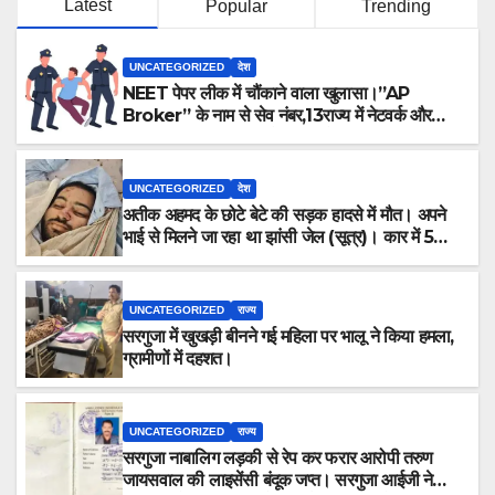
Latest
Popular
Trending
UNCATEGORIZED
देश
NEET पेपर लीक में चौंकाने वाला खुलासा।”AP
Broker” के नाम से सेव नंबर,13राज्य में नेटवर्क और
ऑफलाइन क्लास, मराठी से इंग्लिश में अनुवाद सहित तमाम
खुलासे।
UNCATEGORIZED
देश
अतीक अहमद के छोटे बेटे की सड़क हादसे में मौत। अपने
भाई से मिलने जा रहा था झांसी जेल (सूत्र)। कार में 5
लोग सवार थे।
UNCATEGORIZED
राज्य
सरगुजा में खुखड़ी बीनने गई महिला पर भालू ने किया हमला,
ग्रामीणों में दहशत।
UNCATEGORIZED
राज्य
सरगुजा नाबालिग लड़की से रेप कर फरार आरोपी तरुण
जायसवाल की लाइसेंसी बंदूक जप्त। सरगुजा आईजी ने