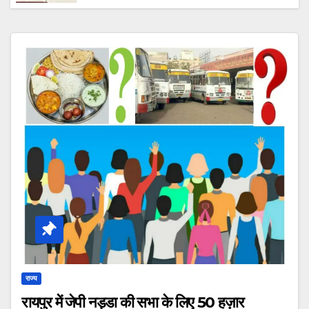
कहा “आरोपी की तलाश में जुटी है टीम, जल्द होगा
गिरफ्तार।”
राज्य
रायपुर में जेपी नड्डा की सभा के लिए 50 हज़ार